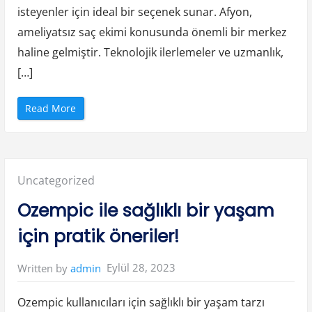
e
isteyenler için ideal bir seçenek sunar. Afyon,
İ
p
u
ameliyatsız saç ekimi konusunda önemli bir merkez
ç
l
haline gelmiştir. Teknolojik ilerlemeler ve uzmanlık,
a
r
[…]
ı
”
“
Read More
A
f
y
o
n
A
m
Posted
Uncategorized
e
l
i
in:
Ozempic ile sağlıklı bir yaşam
y
a
t
için pratik öneriler!
s
ı
z
S
Eylül 28, 2023
Written by
admin
a
ç
E
k
Ozempic kullanıcıları için sağlıklı bir yaşam tarzı
i