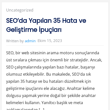
a
k
t
Posted
Uncategorized
e
p
e
in:
SEO’da Yapılan 35 Hata ve
Ç
i
l
Geliştirme İpuçları
i
n
g
i
Ekim 15, 2023
Written by
admin
r
”
SEO, bir web sitesinin arama motoru sonuçlarında
üst sıralara çıkması için önemli bir stratejidir. Ancak,
SEO çalışmalarında yapılan bazı hatalar, başarıyı
olumsuz etkileyebilir. Bu makalede, SEO'da sık
yapılan 35 hatayı ve bu hataları düzeltmek için
geliştirme ipuçlarını ele alacağız. Anahtar kelime
dolgusu yapmak yerine doğal bir şekilde anahtar
kelimeleri kullanın. Yanıltıcı başlık ve meta
açıklamalarından […]