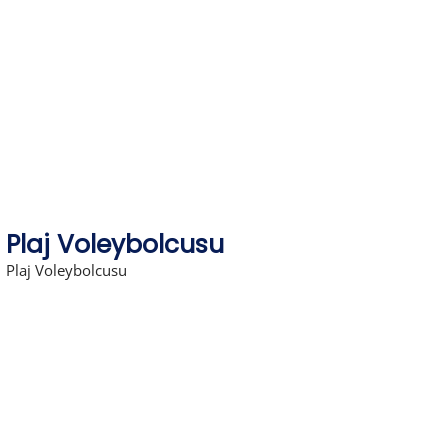
Skip
to
content
Plaj Voleybolcusu
Plaj Voleybolcusu