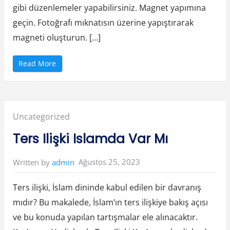
gibi düzenlemeler yapabilirsiniz. Magnet yapımına
geçin. Fotoğrafı mıknatısın üzerine yapıştırarak
magneti oluşturun. […]
“
Read More
4
Y
a
ş
F
o
t
Posted
Uncategorized
o
ğ
r
in:
Ters Ilişki Islamda Var Mı
a
f
M
a
Ağustos 25, 2023
Written by
admin
g
n
e
t
Ters ilişki, İslam dininde kabul edilen bir davranış
N
a
mıdır? Bu makalede, İslam’ın ters ilişkiye bakış açısı
s
ı
ve bu konuda yapılan tartışmalar ele alınacaktır.
l
Y
a