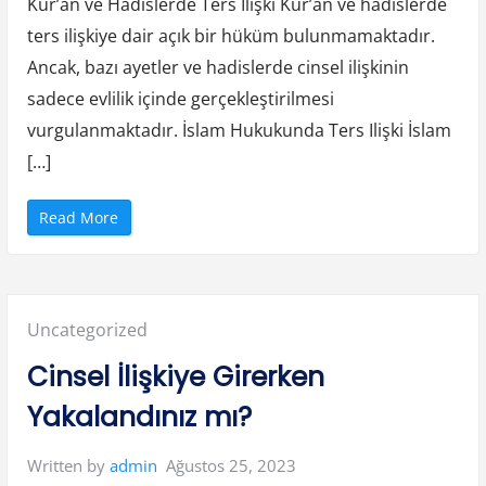
Kur’an ve Hadislerde Ters Ilişki Kur’an ve hadislerde
p
t
ters ilişkiye dair açık bir hüküm bulunmamaktadır.
ı
r
Ancak, bazı ayetler ve hadislerde cinsel ilişkinin
ı
l
sadece evlilik içinde gerçekleştirilmesi
ı
r
”
vurgulanmaktadır. İslam Hukukunda Ters Ilişki İslam
[…]
“
Read More
T
e
r
s
I
l
i
Posted
Uncategorized
ş
k
i
in:
Cinsel İlişkiye Girerken
I
s
l
Yakalandınız mı?
a
m
d
a
Ağustos 25, 2023
Written by
admin
V
a