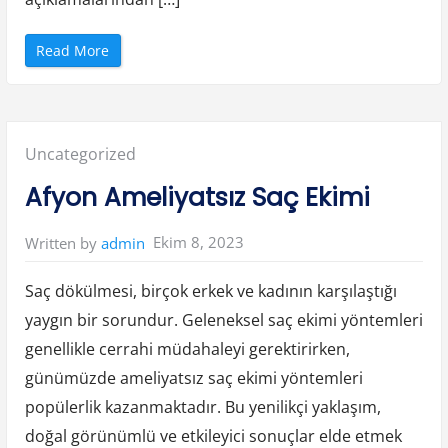
“
Read More
S
E
O
’
d
a
Y
Posted
Uncategorized
a
p
ı
in:
Afyon Ameliyatsız Saç Ekimi
l
a
n
3
Ekim 8, 2023
Written by
admin
5
H
a
t
Saç dökülmesi, birçok erkek ve kadının karşılaştığı
a
v
yaygın bir sorundur. Geleneksel saç ekimi yöntemleri
e
G
genellikle cerrahi müdahaleyi gerektirirken,
e
l
i
günümüzde ameliyatsız saç ekimi yöntemleri
ş
t
popülerlik kazanmaktadır. Bu yenilikçi yaklaşım,
i
r
doğal görünümlü ve etkileyici sonuçlar elde etmek
m