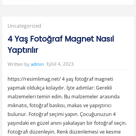
r
t
a
K
u
l
Posted
Uncategorized
a
k
I
in:
4 Yaş Fotoğraf Magnet Nasıl
l
t
i
Yaptırılır
h
a
b
ı
Eylül 4, 2023
Written by
admin
n
a
I
y
https://resimlimag.net/ 4 yaş fotoğraf magneti
i
G
yapmak oldukça kolaydır. İşte adımlar: Gerekli
e
l
malzemeleri temin edin. Bu malzemeler arasında
e
n
I
mıknatıs, fotoğraf baskısı, makas ve yapıştırıcı
l
a
bulunur. Fotoğraf seçimi yapın. Çocuğunuzun 4
ç
l
yaşındaki en güzel anını yakalayan bir fotoğraf seçin.
a
r
Fotoğrafı düzenleyin. Renk düzenlemesi ve kesme
”