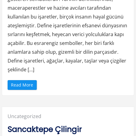
maceraperestler ve hazine avcıları tarafından
kullanılan bu işaretler, birçok insanın hayal gücünü
ateşlemiştir. Define işaretlerinin efsanevi dünyasının
sırlarını keşfetmek, heyecan verici yolculuklara kapı
açabilir. Bu esrarengiz semboller, her biri farklı
anlamlara sahip olup, gizemli bir dilin parçasıdır.
Define işaretleri, ağaçlar, kayalar, taşlar veya çizgiler
şeklinde […]
“
Read More
D
e
f
i
n
e
İ
Posted
Uncategorized
ş
a
r
in:
Sancaktepe Çilingir
e
t
l