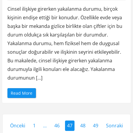
r
M
Cinsel ilişkiye girerken yakalanma durumu, birçok
ı
”
kişinin endişe ettiği bir konudur. Özellikle evde veya
başka bir mekanda gizlice birlikte olan çiftler için bu
durum oldukça sık karşılaşılan bir durumdur.
Yakalanma durumu, hem fiziksel hem de duygusal
sonuçlar doğurabilir ve ilişkinin seyrini etkileyebilir.
Bu makalede, cinsel ilişkiye girerken yakalanma
durumuyla ilgili konuları ele alacağız. Yakalanma
durumunun […]
“
Read More
C
i
n
s
e
l
Y
İ
l
Önceki
1
…
46
47
48
49
Sonraki
i
a
ş