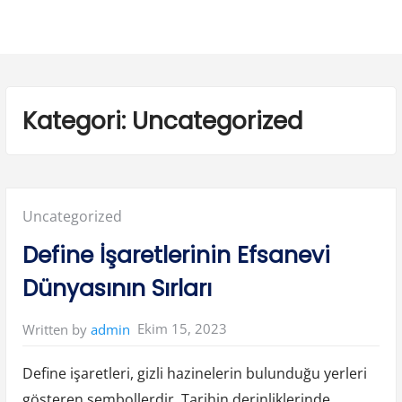
Kategori:
Uncategorized
Posted
Uncategorized
in:
Define İşaretlerinin Efsanevi
Dünyasının Sırları
Ekim 15, 2023
Written by
admin
Define işaretleri, gizli hazinelerin bulunduğu yerleri
gösteren sembollerdir. Tarihin derinliklerinde,