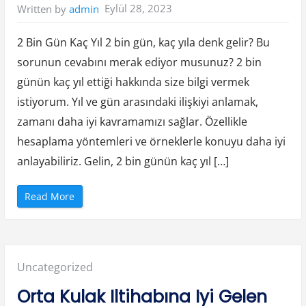
l
Eylül 28, 2023
Written by
admin
ı
k
l
ı
2 Bin Gün Kaç Yıl 2 bin gün, kaç yıla denk gelir? Bu
b
i
sorunun cevabını merak ediyor musunuz? 2 bin
r
y
günün kaç yıl ettiği hakkında size bilgi vermek
a
ş
a
istiyorum. Yıl ve gün arasındaki ilişkiyi anlamak,
m
i
zamanı daha iyi kavramamızı sağlar. Özellikle
ç
i
hesaplama yöntemleri ve örneklerle konuyu daha iyi
n
p
anlayabiliriz. Gelin, 2 bin günün kaç yıl […]
r
a
t
i
“
Read More
k
2
ö
B
n
i
e
n
r
G
i
ü
l
n
e
Posted
Uncategorized
K
r
a
!
ç
in:
”
Orta Kulak Iltihabına Iyi Gelen
Y
ı