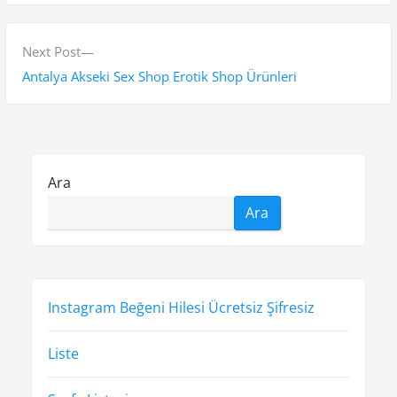
z
e
v
ı
i
N
Next Post
g
o
e
Antalya Akseki Sex Shop Erotik Shop Ürünleri
e
u
x
s
t
z
p
p
i
o
o
Ara
n
s
s
Ara
t
t
m
:
:
e
s
Instagram Beğeni Hilesi Ücretsiz Şifresiz
i
Liste