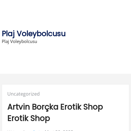
Skip
to
content
Plaj Voleybolcusu
Plaj Voleybolcusu
Posted
Uncategorized
in:
Artvin Borçka Erotik Shop
Erotik Shop