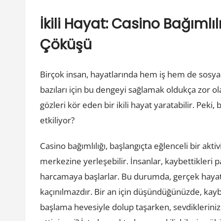
İkili Hayat: Casino Bağımlılı
Çöküşü
Birçok insan, hayatlarında hem iş hem de sosya
bazıları için bu dengeyi sağlamak oldukça zor olabi
gözleri kör eden bir ikili hayat yaratabilir. Peki, 
etkiliyor?
Casino bağımlılığı, başlangıçta eğlenceli bir akti
merkezine yerleşebilir. İnsanlar, kaybettikleri
harcamaya başlarlar. Bu durumda, gerçek hayat
kaçınılmazdır. Bir an için düşündüğünüzde, kay
başlama hevesiyle dolup taşarken, sevdikleriniz