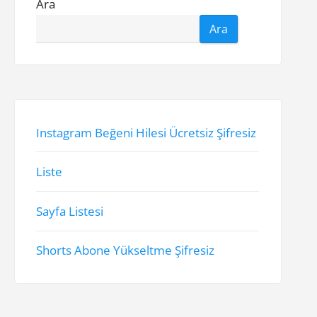
Ara
Ara
Instagram Beğeni Hilesi Ücretsiz Şifresiz
Liste
Sayfa Listesi
Shorts Abone Yükseltme Şifresiz