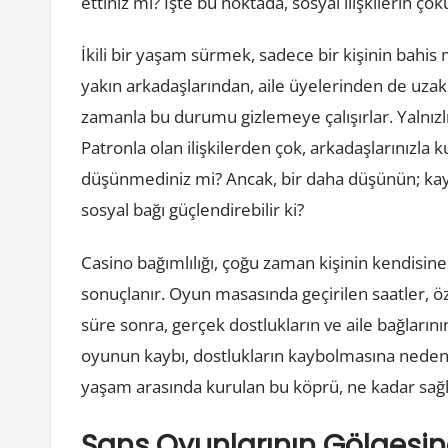
ettiniz mi? İşte bu noktada, sosyal ilişkilerin çök
İkili bir yaşam sürmek, sadece bir kişinin bahis
yakın arkadaşlarından, aile üyelerinden de uzak
zamanla bu durumu gizlemeye çalışırlar. Yalnızlı
Patronla olan ilişkilerden çok, arkadaşlarınızl
düşünmediniz mi? Ancak, bir daha düşünün; kayıpl
sosyal bağı güçlendirebilir ki?
Casino bağımlılığı, çoğu zaman kişinin kendisine
sonuçlanır. Oyun masasında geçirilen saatler, öze
süre sonra, gerçek dostlukların ve aile bağlarının
oyunun kaybı, dostlukların kaybolmasına neden 
yaşam arasında kurulan bu köprü, ne kadar sağl
Şans Oyunlarının Gölgesin