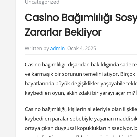
Posted
Uncategorized
in:
Casino Bağımlılığı Sos
Zararlar Bekliyor
Ocak 4, 2025
Written by
admin
Casino bağımlılığı, dışarıdan bakıldığında sadece
ve karmaşık bir sorunun temelini atıyor. Birçok 
hayatlarında büyük değişiklikler yaşayabilecek
kaybedilen oyun, aklınızdaki bir yarayı açar mı? 
Casino bağımlılığı, kişilerin aileleriyle olan ilişki
kaybedilen paralar sebebiyle yaşanan maddi sıkın
ortaya çıkan duygusal kopuklukları hissediyor. bi