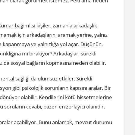
üşman olarak görülmek istemez. Peki ama neden
Kumar bağımlısı kişiler, zamanla arkadaşlık
ynamak için arkadaşlarını aramak yerine, yalnız
e kapanmaya ve yalnızlığa yol açar. Düşünün,
ırıklığına mı bırakıyor? Arkadaşlar, sürekli
u da sosyal bağların kopmasına neden olabilir.
 mental sağlığı da olumsuz etkiler. Sürekli
n gibi psikolojik sorunların kapısını aralar. Bir
dönüyor olabilir. Kendilerini kötü hissetmelerine
 soruların cevabı, bazen en zorlayıcı olanıdır.
 yaralar açabiliyor. Bunu anlamak, mevcut durumu