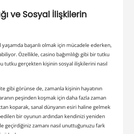
ğı ve Sosyal İlişkilerin
l yaşamda başarılı olmak için mücadele ederken,
liyor. Özellikle, casino bağımlılığı gibi bir tutku
bu tutku gerçekten kişinin sosyal ilişkilerini nasıl
vite gibi görünse de, zamanla kişinin hayatının
 paranın peşinden koşmak için daha fazla zaman
tan koparak, sanal dünyanın esiri haline gelmek
bedilen bir oyunun ardından kendinizi yeniden
le geçirdiğiniz zamanı nasıl unuttuğunuzu fark