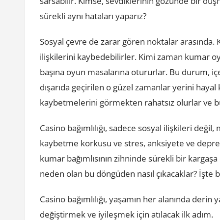
sarsabilir. Kimse, sevdiklerinin gözünde bir d
sürekli aynı hataları yaparız?
Sosyal çevre de zarar gören noktalar arasında. 
ilişkilerini kaybedebilirler. Kimi zaman kumar o
başına oyun masalarına otururlar. Bu durum, iç
dışarıda geçirilen o güzel zamanlar yerini hayal k
kaybetmelerini görmekten rahatsız olurlar ve b
Casino bağımlılığı, sadece sosyal ilişkileri değil,
kaybetme korkusu ve stres, anksiyete ve depresyo
kumar bağımlısının zihninde sürekli bir kargaşa 
neden olan bu döngüden nasıl çıkacaklar? İşte bu
Casino bağımlılığı, yaşamın her alanında derin
değiştirmek ve iyileşmek için atılacak ilk adım.