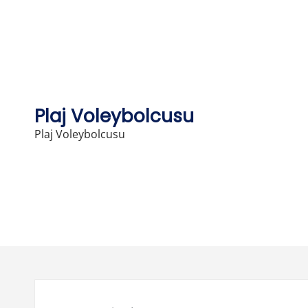
Skip
to
content
Plaj Voleybolcusu
Plaj Voleybolcusu