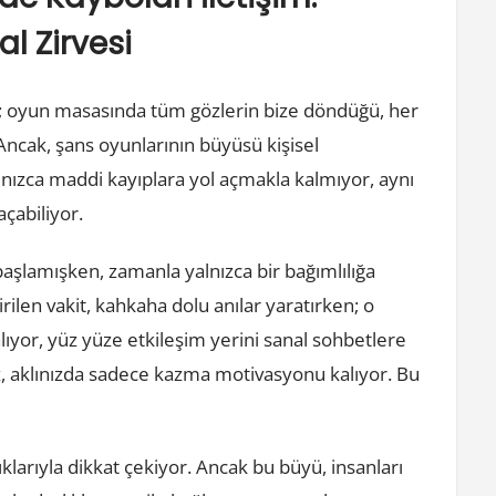
l Zirvesi
z; oyun masasında tüm gözlerin bize döndüğü, her
ı. Ancak, şans oyunlarının büyüsü kişisel
 yalnızca maddi kayıplara yol açmakla kalmıyor, aynı
açabiliyor.
k başlamışken, zamanla yalnızca bir bağımlılığa
rilen vakit, kahkaha dolu anılar yaratırken; o
alıyor, yüz yüze etkileşim yerini sanal sohbetlere
z, aklınızda sadece kazma motivasyonu kalıyor. Bu
klarıyla dikkat çekiyor. Ancak bu büyü, insanları