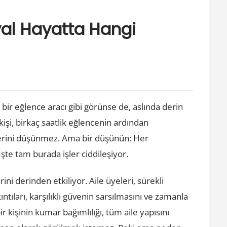
yal Hayatta Hangi
 bir eğlence aracı gibi görünse de, aslında derin
kişi, birkaç saatlik eğlencenin ardından
lerini düşünmez. Ama bir düşünün: Her
İşte tam burada işler ciddileşiyor.
lerini derinden etkiliyor. Aile üyeleri, sürekli
tıları, karşılıklı güvenin sarsılmasını ve zamanla
r kişinin kumar bağımlılığı, tüm aile yapısını