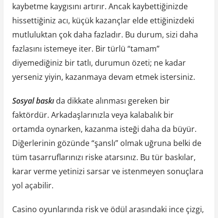
kaybetme kaygısını artırır. Ancak kaybettiğinizde
hissettiğiniz acı, küçük kazançlar elde ettiğinizdeki
mutluluktan çok daha fazladır. Bu durum, sizi daha
fazlasını istemeye iter. Bir türlü “tamam”
diyemediğiniz bir tatlı, durumun özeti; ne kadar
yerseniz yiyin, kazanmaya devam etmek istersiniz.
Sosyal baskı
da dikkate alınması gereken bir
faktördür. Arkadaşlarınızla veya kalabalık bir
ortamda oynarken, kazanma isteği daha da büyür.
Diğerlerinin gözünde “şanslı” olmak uğruna belki de
tüm tasarruflarınızı riske atarsınız. Bu tür baskılar,
karar verme yetinizi sarsar ve istenmeyen sonuçlara
yol açabilir.
Casino oyunlarında risk ve ödül arasındaki ince çizgi,