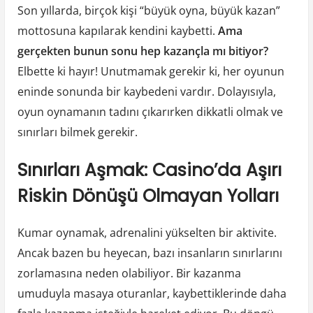
Son yıllarda, birçok kişi “büyük oyna, büyük kazan”
mottosuna kapılarak kendini kaybetti.
Ama
gerçekten bunun sonu hep kazançla mı bitiyor?
Elbette ki hayır! Unutmamak gerekir ki, her oyunun
eninde sonunda bir kaybedeni vardır. Dolayısıyla,
oyun oynamanın tadını çıkarırken dikkatli olmak ve
sınırları bilmek gerekir.
Sınırları Aşmak: Casino’da Aşırı
Riskin Dönüşü Olmayan Yolları
Kumar oynamak, adrenalini yükselten bir aktivite.
Ancak bazen bu heyecan, bazı insanların sınırlarını
zorlamasına neden olabiliyor. Bir kazanma
umuduyla masaya oturanlar, kaybettiklerinde daha