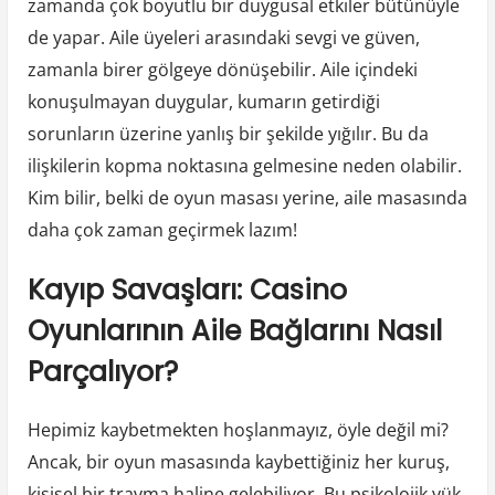
zamanda çok boyutlu bir duygusal etkiler bütünüyle
de yapar. Aile üyeleri arasındaki sevgi ve güven,
zamanla birer gölgeye dönüşebilir. Aile içindeki
konuşulmayan duygular, kumarın getirdiği
sorunların üzerine yanlış bir şekilde yığılır. Bu da
ilişkilerin kopma noktasına gelmesine neden olabilir.
Kim bilir, belki de oyun masası yerine, aile masasında
daha çok zaman geçirmek lazım!
Kayıp Savaşları: Casino
Oyunlarının Aile Bağlarını Nasıl
Parçalıyor?
Hepimiz kaybetmekten hoşlanmayız, öyle değil mi?
Ancak, bir oyun masasında kaybettiğiniz her kuruş,
kişisel bir travma haline gelebiliyor. Bu psikolojik yük,