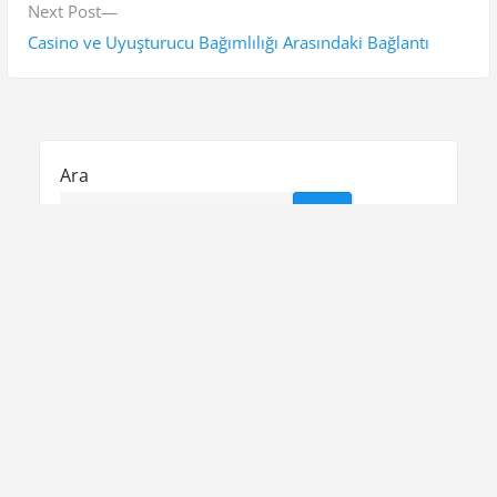
i
N
Next Post
g
o
e
Casino ve Uyuşturucu Bağımlılığı Arasındaki Bağlantı
e
u
x
s
t
z
p
p
i
o
o
Ara
n
s
s
Ara
t
t
m
:
:
e
s
Instagram Beğeni Hilesi Ücretsiz Şifresiz
i
Liste
Sayfa Listesi