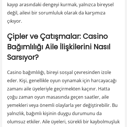
kayıp arasındaki dengeyi kurmak, yalnızca bireysel
değil, ailevi bir sorumluluk olarak da karşımıza
çıkıyor.
Çipler ve Çatışmalar: Casino
Bağımlılığı Aile İlişkilerini Nasıl
Sarsıyor?
Casino bağımlılığı, bireyi sosyal çevresinden izole
eder. Kişi, genellikle oyun oynamak için harcayacağı
zamanı aile üyeleriyle geçirmekten kaçınır. Hatta
çoğu zaman oyun masasında geçen saatler, aile
yemekleri veya önemli olaylarla yer değiştirebilir. Bu
yalnızlık, bağımlı kişinin duygu durumunu da
olumsuz etkiler. Aile üyeleri, sürekli bir kaybolmuşluk