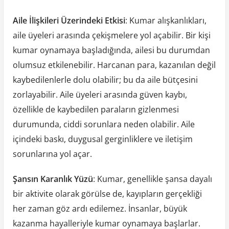
Aile İlişkileri Üzerindeki Etkisi
: Kumar alışkanlıkları,
aile üyeleri arasında çekişmelere yol açabilir. Bir kişi
kumar oynamaya başladığında, ailesi bu durumdan
olumsuz etkilenebilir. Harcanan para, kazanılan değil
kaybedilenlerle dolu olabilir; bu da aile bütçesini
zorlayabilir. Aile üyeleri arasında güven kaybı,
özellikle de kaybedilen paraların gizlenmesi
durumunda, ciddi sorunlara neden olabilir. Aile
içindeki baskı, duygusal gerginliklere ve iletişim
sorunlarına yol açar.
Şansın Karanlık Yüzü
: Kumar, genellikle şansa dayalı
bir aktivite olarak görülse de, kayıpların gerçekliği
her zaman göz ardı edilemez. İnsanlar, büyük
kazanma hayalleriyle kumar oynamaya başlarlar.