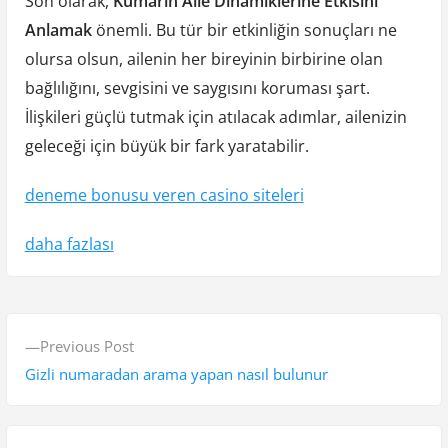
Son olarak,
Kumarın Aile Dinamiklerine Etkisini
Anlamak
önemli. Bu tür bir etkinliğin sonuçları ne
olursa olsun, ailenin her bireyinin birbirine olan
bağlılığını, sevgisini ve saygısını koruması şart.
İlişkileri güçlü tutmak için atılacak adımlar, ailenizin
geleceği için büyük bir fark yaratabilir.
deneme bonusu veren casino siteleri
daha fazlası
Y
P
Previous Post
a
r
Gizli numaradan arama yapan nasıl bulunur
z
e
v
ı