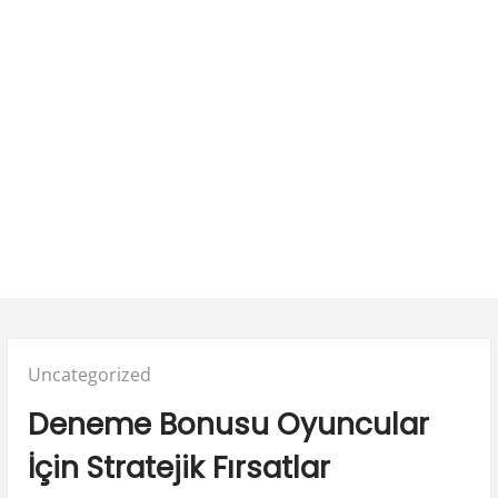
Posted
Uncategorized
in:
Deneme Bonusu Oyuncular
İçin Stratejik Fırsatlar