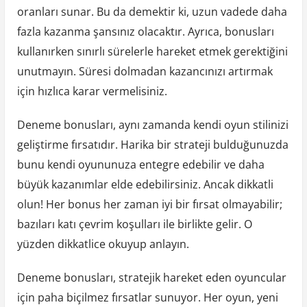
oranları sunar. Bu da demektir ki, uzun vadede daha
fazla kazanma şansınız olacaktır. Ayrıca, bonusları
kullanırken sınırlı sürelerle hareket etmek gerektiğini
unutmayın. Süresi dolmadan kazancınızı artırmak
için hızlıca karar vermelisiniz.
Deneme bonusları, aynı zamanda kendi oyun stilinizi
geliştirme fırsatıdır. Harika bir strateji bulduğunuzda
bunu kendi oyununuza entegre edebilir ve daha
büyük kazanımlar elde edebilirsiniz. Ancak dikkatli
olun! Her bonus her zaman iyi bir fırsat olmayabilir;
bazıları katı çevrim koşulları ile birlikte gelir. O
yüzden dikkatlice okuyup anlayın.
Deneme bonusları, stratejik hareket eden oyuncular
için paha biçilmez fırsatlar sunuyor. Her oyun, yeni