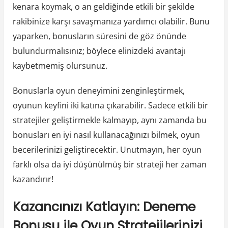
kenara koymak, o an geldiğinde etkili bir şekilde
rakibinize karşı savaşmanıza yardımcı olabilir. Bunu
yaparken, bonusların süresini de göz önünde
bulundurmalısınız; böylece elinizdeki avantajı
kaybetmemiş olursunuz.
Bonuslarla oyun deneyimini zenginleştirmek,
oyunun keyfini iki katına çıkarabilir. Sadece etkili bir
stratejiler geliştirmekle kalmayıp, aynı zamanda bu
bonusları en iyi nasıl kullanacağınızı bilmek, oyun
becerilerinizi geliştirecektir. Unutmayın, her oyun
farklı olsa da iyi düşünülmüş bir strateji her zaman
kazandırır!
Kazancınızı Katlayın: Deneme
Bonusu ile Oyun Stratejilerinizi