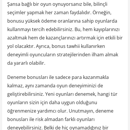
Şansa bağlı bir oyun oynuyorsanız bile, bilinçli
seçimler yapmak her zaman faydalıdır. Örneğin,
bonusu yüksek ödeme oranlarına sahip oyunlarda
kullanmayı tercih edebilirsiniz. Bu, hem kayıplarınızı
azaltmak hem de kazançlarınızı artırmak için etkili bir
yol olacaktır. Ayrıca, bonus tawhii kullanırken
deneyimli oyuncuların stratejilerinden ilham almak
da yararlı olabilir.
Deneme bonusları ile sadece para kazanmakla
kalmaz, aynı zamanda oyun deneyiminizi de
geliştirebilirsiniz. Yeni oyunları denemek, hangi tür
oyunların sizin için daha uygun olduğunu
öğrenmenize yardımcı olur. Unutmayın, deneme
bonusları ile risk almadan farklı oyunları
deneyebilirsiniz. Belki de hiç oynamadığınız bir