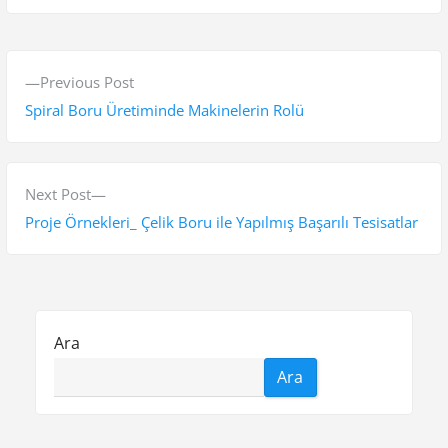
Y
P
Previous Post
a
r
Spiral Boru Üretiminde Makinelerin Rolü
z
e
v
ı
i
N
Next Post
g
o
e
Proje Örnekleri_ Çelik Boru ile Yapılmış Başarılı Tesisatlar
e
u
x
s
t
z
p
p
i
o
o
Ara
n
s
s
Ara
t
t
m
:
:
e