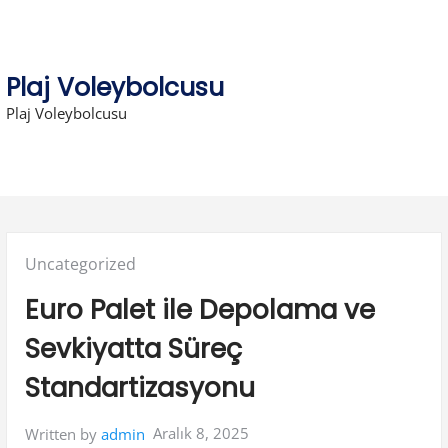
Skip
to
content
Plaj Voleybolcusu
Plaj Voleybolcusu
Posted
Uncategorized
in:
Euro Palet ile Depolama ve
Sevkiyatta Süreç
Standartizasyonu
Aralık 8, 2025
Written by
admin