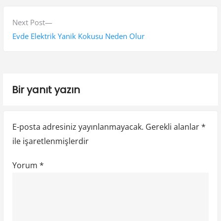
v
ı
i
N
Next Post
g
o
e
Evde Elektrik Yanik Kokusu Neden Olur
e
u
x
s
t
z
p
p
i
Bir yanıt yazın
o
o
n
s
s
t
t
m
E-posta adresiniz yayınlanmayacak.
Gerekli alanlar
*
:
:
e
ile işaretlenmişlerdir
s
Yorum
*
i