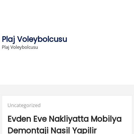
Skip
to
content
Plaj Voleybolcusu
Plaj Voleybolcusu
Posted
Uncategorized
in:
Evden Eve Nakliyatta Mobilya
Demontaji Nasil Yapilir