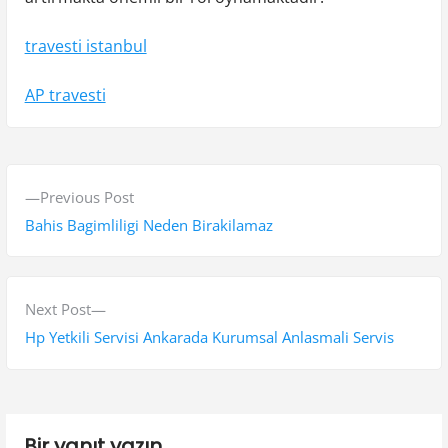
travesti istanbul
AP travesti
Y
P
Previous Post
a
r
Bahis Bagimliligi Neden Birakilamaz
z
e
v
ı
i
N
Next Post
g
o
e
Hp Yetkili Servisi Ankarada Kurumsal Anlasmali Servis
e
u
x
s
t
z
p
p
i
Bir yanıt yazın
o
o