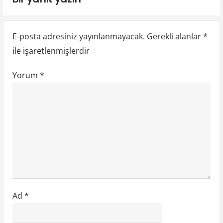
n
s
s
t
t
m
E-posta adresiniz yayınlanmayacak.
Gerekli alanlar
*
:
:
e
ile işaretlenmişlerdir
s
Yorum
*
i
Ad
*