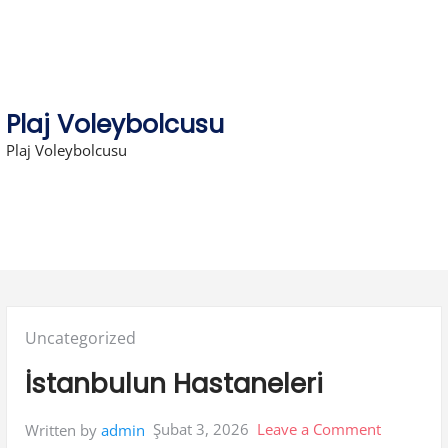
Skip
to
content
Plaj Voleybolcusu
Plaj Voleybolcusu
Posted
Uncategorized
in:
İstanbulun Hastaneleri
on
Şubat 3, 2026
Leave a Comment
Written by
admin