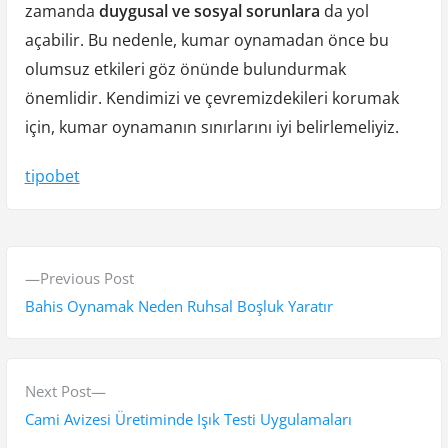
zamanda
duygusal ve sosyal sorunlara
da yol
açabilir. Bu nedenle, kumar oynamadan önce bu
olumsuz etkileri göz önünde bulundurmak
önemlidir. Kendimizi ve çevremizdekileri korumak
için, kumar oynamanın sınırlarını iyi belirlemeliyiz.
tipobet
Y
P
Previous Post
a
r
Bahis Oynamak Neden Ruhsal Boşluk Yaratır
z
e
v
ı
i
N
Next Post
g
o
e
Cami Avizesi Üretiminde Işık Testi Uygulamaları
u
x