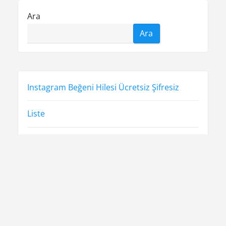
Ara
Ara
Instagram Beğeni Hilesi Ücretsiz Şifresiz
Liste
Sayfa Listesi
Shorts Abone Yükseltme Şifresiz