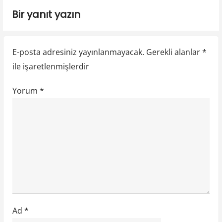
p
p
i
Bir yanıt yazın
o
o
n
s
s
t
t
m
E-posta adresiniz yayınlanmayacak.
Gerekli alanlar
*
:
:
e
ile işaretlenmişlerdir
s
Yorum
*
i
Ad
*