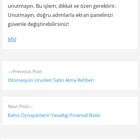
unutmayın. Bu işlem, dikkat ve özen gerektirir.
Unutmayın, doğru adımlarla ekran panelinizi
güvenle değiştirebilirsiniz!
MSI
Y
P
Previous Post
a
r
Otomasyon Urunleri Satin Alma Rehberi
z
e
v
ı
i
N
Next Post
g
o
e
Bahis Oynayanlarin Yasadigi Finansal Baski
e
u
x
s
t
z