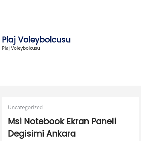
Skip
to
content
Plaj Voleybolcusu
Plaj Voleybolcusu
Posted
Uncategorized
in:
Msi Notebook Ekran Paneli
Degisimi Ankara