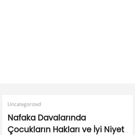
Posted
Uncategorized
in:
Nafaka Davalarında
Çocukların Hakları ve İyi Niyet