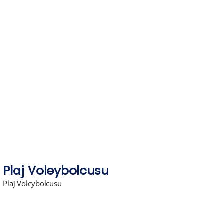
Skip
to
content
Plaj Voleybolcusu
Plaj Voleybolcusu