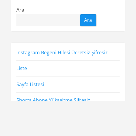
n
s
o
Ara
t
s
m
Ara
:
t
e
:
s
i
Instagram Beğeni Hilesi Ücretsiz Şifresiz
Liste
Sayfa Listesi
Shorts Abone Yükseltme Şifresiz