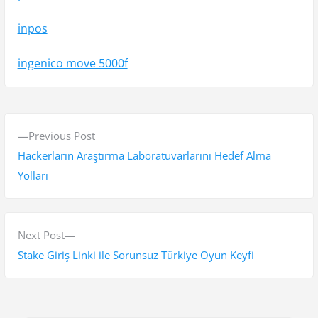
inpos
ingenico move 5000f
Y
P
Previous Post
a
r
Hackerların Araştırma Laboratuvarlarını Hedef Alma
z
e
Yolları
v
ı
i
g
o
N
Next Post
e
u
e
Stake Giriş Linki ile Sorunsuz Türkiye Oyun Keyfi
s
x
z
p
t
i
o
p