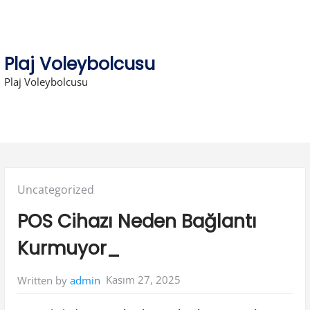
Skip
to
content
Plaj Voleybolcusu
Plaj Voleybolcusu
Posted
Uncategorized
in:
POS Cihazı Neden Bağlantı
Kurmuyor_
Kasım 27, 2025
Written by
admin