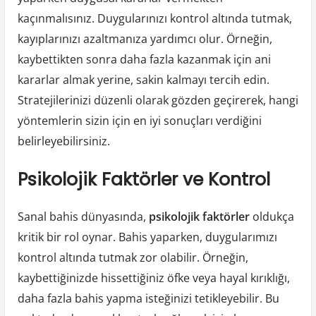
kaçınmalısınız. Duygularınızı kontrol altında tutmak,
kayıplarınızı azaltmanıza yardımcı olur. Örneğin,
kaybettikten sonra daha fazla kazanmak için ani
kararlar almak yerine, sakin kalmayı tercih edin.
Stratejilerinizi düzenli olarak gözden geçirerek, hangi
yöntemlerin sizin için en iyi sonuçları verdiğini
belirleyebilirsiniz.
Psikolojik Faktörler ve Kontrol
Sanal bahis dünyasında,
psikolojik faktörler
oldukça
kritik bir rol oynar. Bahis yaparken, duygularımızı
kontrol altında tutmak zor olabilir. Örneğin,
kaybettiğinizde hissettiğiniz öfke veya hayal kırıklığı,
daha fazla bahis yapma isteğinizi tetikleyebilir. Bu