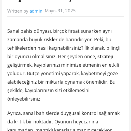
Mayıs 31, 2025
Written by
admin
Sanal bahis dünyası, birçok fırsat sunarken aynı
zamanda büyük
riskler
de barındırıyor. Peki, bu
tehlikelerden nasıl kaçınabilirsiniz? İlk olarak, bilinçli
bir oyuncu olmalısınız. Her şeyden önce,
strateji
geliştirmek, kayıplarınızı minimize etmenin en etkili
yoludur. Bütçe yönetimi yaparak, kaybetmeyi göze
alabileceğiniz bir miktarla oynamak önemlidir. Bu
şekilde, kayıplarınızın sizi etkilemesini
önleyebilirsiniz.
Ayrıca, sanal bahislerde duygusal kontrol sağlamak
da kritik bir noktadır. Oyunun heyecanına
kapılmadan, mantıklı kararlar almanız gerekiyor.