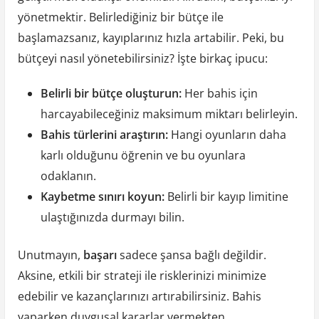
yönetmektir. Belirlediğiniz bir bütçe ile
başlamazsanız, kayıplarınız hızla artabilir. Peki, bu
bütçeyi nasıl yönetebilirsiniz? İşte birkaç ipucu:
Belirli bir bütçe oluşturun:
Her bahis için
harcayabileceğiniz maksimum miktarı belirleyin.
Bahis türlerini araştırın:
Hangi oyunların daha
karlı olduğunu öğrenin ve bu oyunlara
odaklanın.
Kaybetme sınırı koyun:
Belirli bir kayıp limitine
ulaştığınızda durmayı bilin.
Unutmayın,
başarı
sadece şansa bağlı değildir.
Aksine, etkili bir strateji ile risklerinizi minimize
edebilir ve kazançlarınızı artırabilirsiniz. Bahis
yaparken duygusal kararlar vermekten