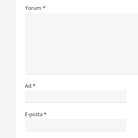
o
i
Yorum
*
s
n
t
:
m
e
s
i
Ad
*
E-posta
*