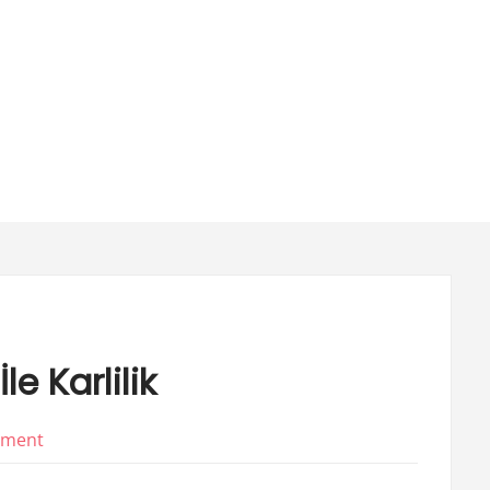
e Karlilik
on
mment
Trendyol