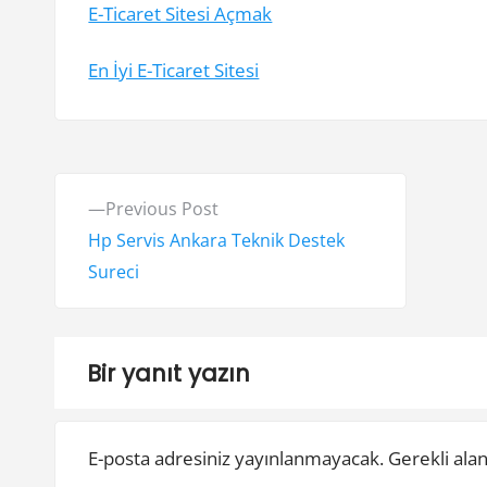
E-Ticaret Sitesi Açmak
En İyi E-Ticaret Sitesi
Y
P
Previous Post
a
r
Hp Servis Ankara Teknik Destek
e
Sureci
z
v
ı
i
o
g
Bir yanıt yazın
u
e
s
E-posta adresiniz yayınlanmayacak.
Gerekli ala
z
p