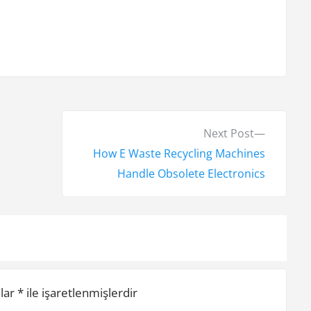
N
Next Post
e
How E Waste Recycling Machines
x
Handle Obsolete Electronics
t
p
o
s
t
nlar
*
ile işaretlenmişlerdir
: