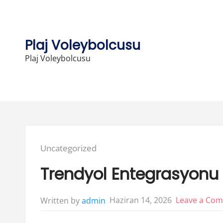
Skip
to
content
Plaj Voleybolcusu
Plaj Voleybolcusu
Posted
Uncategorized
in:
Trendyol Entegrasyonu İl
Haziran 14, 2026
Leave a Co
Written by
admin