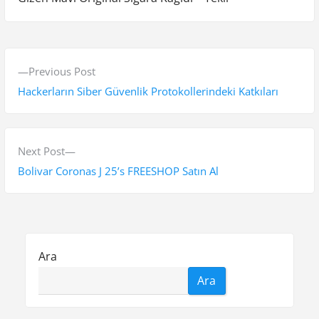
Y
P
Previous Post
a
r
Hackerların Siber Güvenlik Protokollerindeki Katkıları
z
e
v
ı
i
N
Next Post
g
o
e
Bolivar Coronas J 25’s FREESHOP Satın Al
e
u
x
s
t
z
p
p
i
o
o
Ara
n
s
s
Ara
t
t
m
:
: