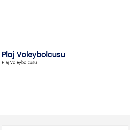
Skip
to
content
Plaj Voleybolcusu
Plaj Voleybolcusu