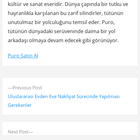
kültür ve sanat eseridir. Dünya çapında bir tutku ve
hayranlıkla karşılanan bu zarif silindirler, tütünün
unutulmaz bir yolculuğunu temsil eder. Puro,
tütünün dünyadaki serüveninde daima bir yol
arkadaşı olmaya devam edecek gibi görünüyor.
Puro Satın Al
Y
P
Previous Post
a
r
Uluslararası Evden Eve Nakliyat Sürecinde Yapılması
z
e
Gerekenler
v
ı
i
g
o
N
Next Post
u
e