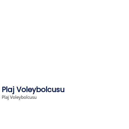
Skip
to
content
Plaj Voleybolcusu
Plaj Voleybolcusu