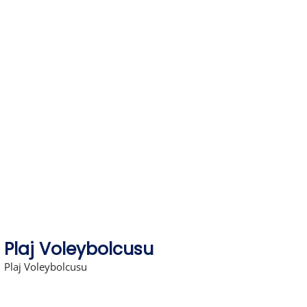
Skip
to
content
Plaj Voleybolcusu
Plaj Voleybolcusu