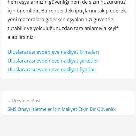
hem eşyalarınızın güvenliği hem de sizin huzurunuz
için önemlidir. Bu rehberdeki ipuçlarını takip ederek,
yeni maceralara giderken eşyalarınızı güvende
tutabilir ve yolculuğunuzdan tam anlamıyla keyif
alabilirsiniz.
Uluslararası evden eve nakliyat firmaları
Uluslararası evden eve nakliyat şirketleri
Uluslararası evden eve nakliyat fiyatları
Y
P
Previous Post
a
r
SMS Onayı İşletmeler İçin Maliyet-Etkin Bir Güvenlik
z
e
Çözümü
v
ı
i