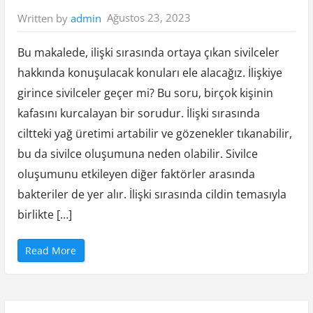
G
i
Ağustos 23, 2023
Written by
admin
r
d
i
m
Bu makalede, ilişki sırasında ortaya çıkan sivilceler
”
hakkında konuşulacak konuları ele alacağız. İlişkiye
girince sivilceler geçer mi? Bu soru, birçok kişinin
kafasını kurcalayan bir sorudur. İlişki sırasında
ciltteki yağ üretimi artabilir ve gözenekler tıkanabilir,
bu da sivilce oluşumuna neden olabilir. Sivilce
oluşumunu etkileyen diğer faktörler arasında
bakteriler de yer alır. İlişki sırasında cildin temasıyla
birlikte […]
“
Read More
I
l
i
ş
k
i