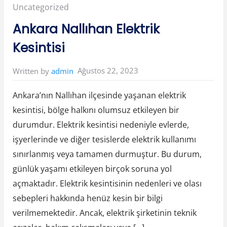
y
Posted
Uncategorized
e
G
i
in:
Ankara Nallıhan Elektrik
r
i
n
Kesintisi
c
e
S
i
Ağustos 22, 2023
Written by
admin
v
i
l
c
Ankara’nın Nallıhan ilçesinde yaşanan elektrik
e
l
kesintisi, bölge halkını olumsuz etkileyen bir
e
r
durumdur. Elektrik kesintisi nedeniyle evlerde,
G
e
ç
işyerlerinde ve diğer tesislerde elektrik kullanımı
e
r
sınırlanmış veya tamamen durmuştur. Bu durum,
M
i
günlük yaşamı etkileyen birçok soruna yol
”
açmaktadır. Elektrik kesintisinin nedenleri ve olası
sebepleri hakkında henüz kesin bir bilgi
verilmemektedir. Ancak, elektrik şirketinin teknik