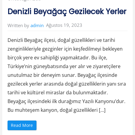
e
y
in:
Denizli Beyağaç Gezilecek Yerler
e
Y
a
k
Ağustos 19, 2023
Written by
admin
ı
n
”
Denizli Beyağaç ilçesi, doğal güzellikleri ve tarihi
zenginlikleriyle gezginler için keşfedilmeyi bekleyen
birçok yere ev sahipliği yapmaktadır. Bu ilçe,
Türkiye’nin güneybatısında yer alır ve ziyaretçilere
unutulmaz bir deneyim sunar. Beyağaç ilçesinde
gezilecek yerler arasında doğal güzelliklerin yanı sıra
tarihi ve kültürel miraslar da bulunmaktadır.
Beyağaç ilçesindeki ilk durağımız Yazılı Kanyonu’dur.
Bu muhteşem kanyon, doğal güzellikleri […]
“
Read More
D
e