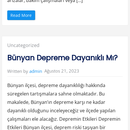
arızalar, bakım çalışmaları veya […]
“
Read More
A
n
k
a
r
a
N
Posted
Uncategorized
a
l
l
in:
Bünyan Depreme Dayanıklı Mı?
ı
h
a
n
Ağustos 21, 2023
Written by
admin
E
l
e
k
Bünyan ilçesi, depreme dayanıklılığı hakkında
t
r
süregelen tartışmalara sahne olmaktadır. Bu
i
k
makalede, Bünyan’ın depreme karşı ne kadar
K
e
s
dayanıklı olduğunu inceleyeceğiz ve ilçede yapılan
i
n
çalışmaları ele alacağız. Depremin Etkileri Depremin
t
i
Etkileri Bünyan ilçesi, deprem riski taşıyan bir
s