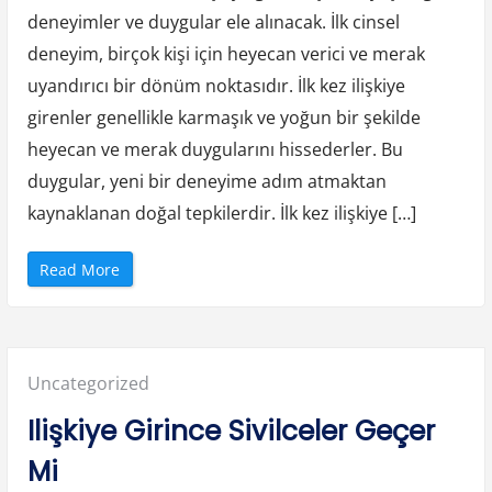
k
deneyimler ve duygular ele alınacak. İlk cinsel
e
n
deneyim, birçok kişi için heyecan verici ve merak
Y
a
k
uyandırıcı bir dönüm noktasıdır. İlk kez ilişkiye
a
l
girenler genellikle karmaşık ve yoğun bir şekilde
a
n
heyecan ve merak duygularını hissederler. Bu
d
ı
duygular, yeni bir deneyime adım atmaktan
n
ı
z
kaynaklanan doğal tepkilerdir. İlk kez ilişkiye […]
m
ı
?
”
“
Read More
İ
l
k
D
e
f
a
Posted
Uncategorized
İ
l
i
in:
Ilişkiye Girince Sivilceler Geçer
ş
k
i
Mi
y
e