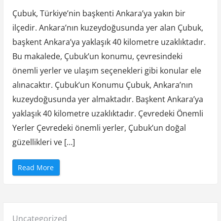
y
a
Çubuk, Türkiye’nin başkenti Ankara’ya yakın bir
n
ı
ilçedir. Ankara’nın kuzeydoğusunda yer alan Çubuk,
k
l
başkent Ankara’ya yaklaşık 40 kilometre uzaklıktadır.
ı
M
ı
Bu makalede, Çubuk’un konumu, çevresindeki
”
önemli yerler ve ulaşım seçenekleri gibi konular ele
alınacaktır. Çubuk’un Konumu Çubuk, Ankara’nın
kuzeydoğusunda yer almaktadır. Başkent Ankara’ya
yaklaşık 40 kilometre uzaklıktadır. Çevredeki Önemli
Yerler Çevredeki önemli yerler, Çubuk’un doğal
güzellikleri ve […]
“
Read More
Ç
u
b
u
k
N
e
Posted
Uncategorized
r