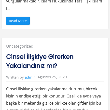
vurgulanmaktadır. İslam Hukukunda Ters Ilişki İslam
[…]
“
Read More
T
e
r
s
I
l
i
Posted
Uncategorized
ş
k
i
in:
Cinsel İlişkiye Girerken
I
s
l
Yakalandınız mı?
a
m
d
a
Ağustos 25, 2023
Written by
admin
V
a
r
M
Cinsel ilişkiye girerken yakalanma durumu, birçok
ı
”
kişinin endişe ettiği bir konudur. Özellikle evde veya
başka bir mekanda gizlice birlikte olan çiftler için bu