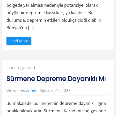
i
bölgede yer alması nedeniyle potansiyel olarak
”
büyük bir depremle karşı karşıya kalabilir. Bu
durumda, depremin etkileri oldukça ciddi olabilir.
Bünyan’da […]
“
Read More
B
ü
n
y
a
n
D
Posted
Uncategorized
e
p
r
in:
Sürmene Depreme Dayanıklı Mı
e
m
e
D
Ağustos 21, 2023
Written by
admin
a
y
a
n
Bu makalede, Sürmene’nin depreme dayanıklılığına
ı
k
odaklanılmaktadır. Sürmene, Karadeniz bölgesinde
l
ı