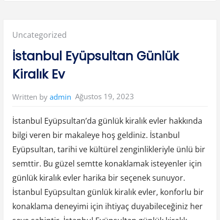
n
i
z
l
i
Posted
Uncategorized
B
e
y
in:
İstanbul Eyüpsultan Günlük
a
ğ
a
Kiralık Ev
ç
G
e
z
Ağustos 19, 2023
Written by
admin
i
l
e
c
İstanbul Eyüpsultan’da günlük kiralık evler hakkında
e
k
bilgi veren bir makaleye hoş geldiniz. İstanbul
Y
e
Eyüpsultan, tarihi ve kültürel zenginlikleriyle ünlü bir
r
l
e
semttir. Bu güzel semtte konaklamak isteyenler için
r
”
günlük kiralık evler harika bir seçenek sunuyor.
İstanbul Eyüpsultan günlük kiralık evler, konforlu bir
konaklama deneyimi için ihtiyaç duyabileceğiniz her