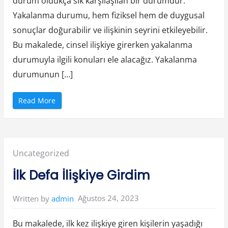
durum oldukça sık karşılaşılan bir durumdur.
Yakalanma durumu, hem fiziksel hem de duygusal
sonuçlar doğurabilir ve ilişkinin seyrini etkileyebilir.
Bu makalede, cinsel ilişkiye girerken yakalanma
durumuyla ilgili konuları ele alacağız. Yakalanma
durumunun […]
“
Read More
C
i
n
s
e
l
İ
Posted
Uncategorized
l
i
ş
in:
İlk Defa İlişkiye Girdim
k
i
y
e
Ağustos 24, 2023
Written by
admin
G
i
r
e
Bu makalede, ilk kez ilişkiye giren kişilerin yaşadığı
r