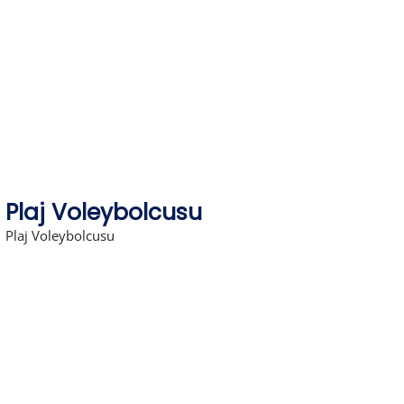
Skip
to
content
Plaj Voleybolcusu
Plaj Voleybolcusu