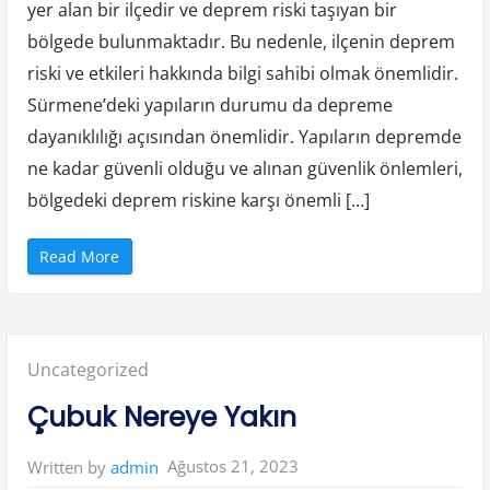
yer alan bir ilçedir ve deprem riski taşıyan bir
M
ı
?
bölgede bulunmaktadır. Bu nedenle, ilçenin deprem
”
riski ve etkileri hakkında bilgi sahibi olmak önemlidir.
Sürmene’deki yapıların durumu da depreme
dayanıklılığı açısından önemlidir. Yapıların depremde
ne kadar güvenli olduğu ve alınan güvenlik önlemleri,
bölgedeki deprem riskine karşı önemli […]
“
Read More
S
ü
r
m
e
n
e
Posted
Uncategorized
D
e
p
in:
Çubuk Nereye Yakın
r
e
m
e
Ağustos 21, 2023
Written by
admin
D
a